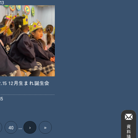
.13
.12.15 12月生まれ誕生会
15
40
›
»
...