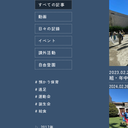
すべての記事
動画
日々の記録
イベント
課外活動
自由登園
2023.
組・年
預かり保育
2024.02.2
遠足
運動会
誕生会
給食
2017年